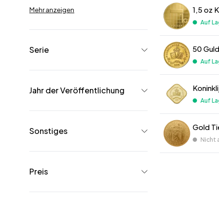
Mehr anzeigen
Auf La
Serie
Auf La
Koninkl
Jahr der Veröffentlichung
Auf La
Gold Ti
Sonstiges
Nicht 
Preis