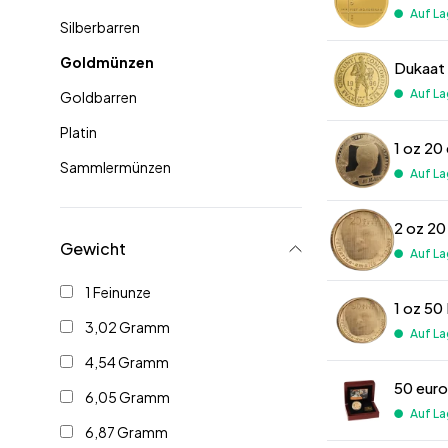
Auf La
Silberbarren
Goldmünzen
Dukaat
Auf La
Goldbarren
Platin
Sammlermünzen
Auf La
2 oz 2
Gewicht
Auf La
1 Feinunze
3,02 Gramm
Auf La
4,54 Gramm
50 eur
6,05 Gramm
Auf La
6,87 Gramm