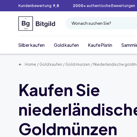
Kundenbewertung:
9,8
2000+
authentische Bewertungen
Wonach suchen Sie?
Silber kaufen
Gold kaufen
Kaufe Platin
Samml
Home
/
Gold kaufen
/
Gold munzen
/
Niederlandische gold
Kaufen Sie
niederländisch
Goldmünzen