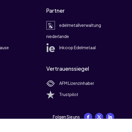
Partner
edelmetallverwaltung
niederlande
ause
Inkoop Edelmetaal
Vertrauenssiegel
AFM Lizenzinhaber
Trustpilot
Folgen Sie uns