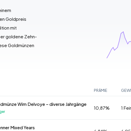
 einem
len Goldpreis
ition mit
der goldene Zehn-
iese Goldmünzen
PRÄMIE
GEW
ldmünze Wim Delvoye – diverse Jahrgänge
10,87%
1 Fe
ger
nner Mixed Years