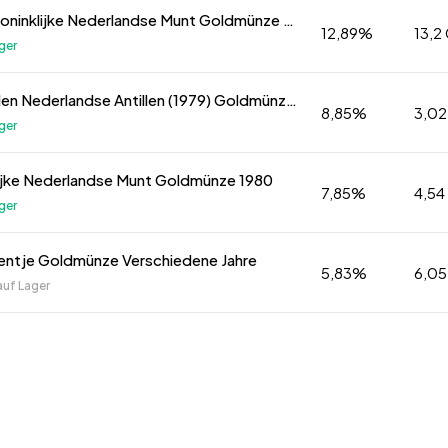
1,5 oz Koninklijke Nederlandse Munt Goldmünze 2001
12,89%
13,2
ger
50 Gulden Nederlandse Antillen (1979) Goldmünze 1979
8,85%
3,0
ger
ijke Nederlandse Munt Goldmünze 1980
7,85%
4,5
ger
entje Goldmünze Verschiedene Jahre
5,83%
6,0
auf Lager