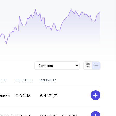
ICHT
PREIS BTC
PREIS EUR
inunze
0,07416
€ 4.171,71