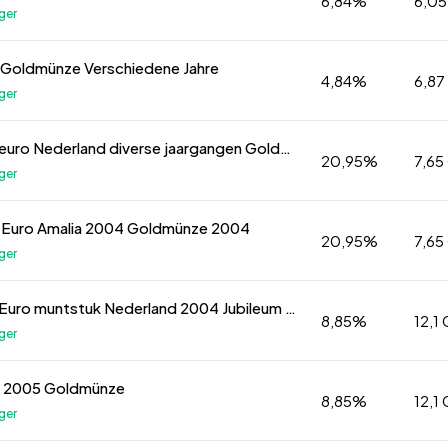
6,84%
6,0
ger
 Goldmünze Verschiedene Jahre
4,84%
6,8
ger
1 oz 20 euro Nederland diverse jaargangen Goldmünze 2005
20,95%
7,65
ger
0 Euro Amalia 2004 Goldmünze 2004
20,95%
7,65
ger
1 oz 50 Euro muntstuk Nederland 2004 Jubileum munt Amalia Goldmünze 2004
8,85%
12,1
ger
o 2005 Goldmünze
8,85%
12,1
ger