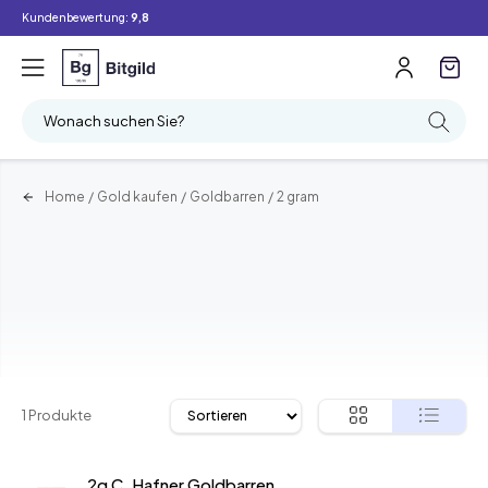
Kundenbewertung:
9,8
Filter
Suchen
Wonach suchen Sie?
Home
/
Gold kaufen
/
Goldbarren
/
2 gram
1 Produkte
2g C. Hafner Goldbarren