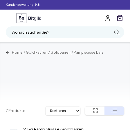
Kundenbewertung:
9,8
Filter
Suchen
Wonach suchen Sie?
Home
/
Gold kaufen
/
Goldbarren
/
Pamp suisse bars
7 Produkte
2,5g Pamp Suisse Goldbarren