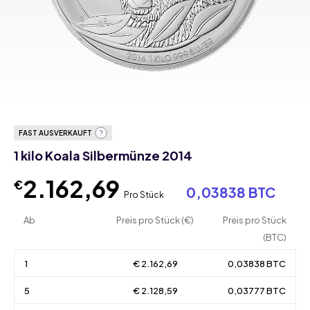
FAST AUSVERKAUFT
1 kilo Koala Silbermünze 2014
2.162,69
€
0,03838 BTC
Pro Stück
Ab
Preis pro Stück (€)
Preis pro Stück
(BTC)
1
€ 2.162,69
0,03838 BTC
5
€ 2.128,59
0,03777 BTC