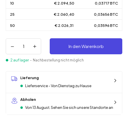
10
€ 2.094,50
0,03717 BTC
25
€ 2.060,40
0,03656 BTC
50
€ 2.026,31
0,03596 BTC
In den Warenkorb
2 auf lager
- Nachbestellung nicht möglich
Lieferung
Lieferservice - Von Dienstag zu Hause
Abholen
Von 13 August. Sehen Sie sich unsere Standorte an