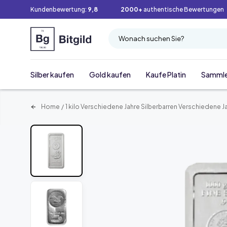
Kundenbewertung:
9,8
2000+
authentische Bewertungen
Wonach suchen Sie?
Silber kaufen
Gold kaufen
Kaufe Platin
Samml
Home
/
1 kilo Verschiedene Jahre Silberbarren Verschiedene J