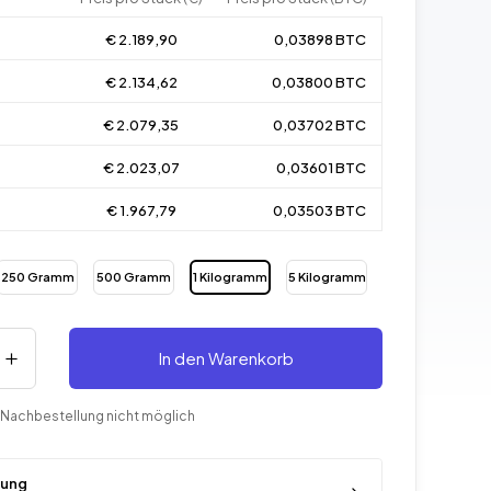
€ 2.189,90
0,03898 BTC
€ 2.134,62
0,03800 BTC
€ 2.079,35
0,03702 BTC
€ 2.023,07
0,03601 BTC
€ 1.967,79
0,03503 BTC
250 Gramm
500 Gramm
1 Kilogramm
5 Kilogramm
In den Warenkorb
 Nachbestellung nicht möglich
rung