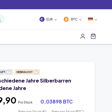
EUR
BTC
AUFT
GEBRAUCHT
rschiedene Jahre Silberbarren
dene Jahre
9,90
0,03898 BTC
Pro Stück
Preis pro Stück (€)
Preis pro Stück (BTC)