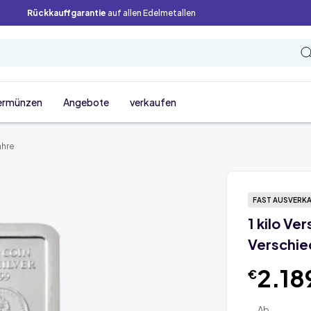
Rückkauffgarantie
auf allen Edelmetallen
ermünzen
Angebote
verkaufen
ahre
FAST AUSVERK
1 kilo Ve
Verschie
2.18
€
Ab