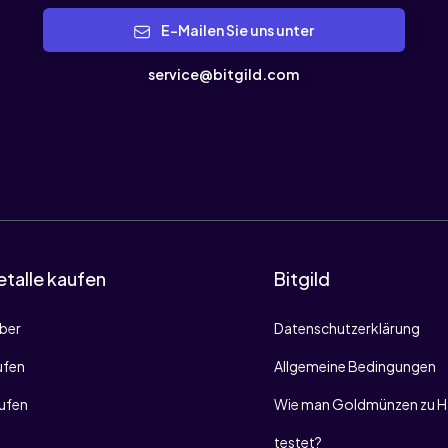
E-Mailen Sie uns unter
service@bitgild.com
talle kaufen
Bitgild
lber
Datenschutzerklärung
ufen
Allgemeine Bedingungen
aufen
Wie man Goldmünzen zu H
testet?