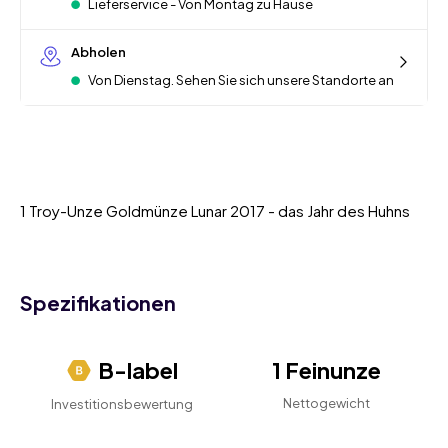
Lieferservice - Von Montag zu Hause
Abholen
Von Dienstag. Sehen Sie sich unsere Standorte an
1 Troy-Unze Goldmünze Lunar 2017 - das Jahr des Huhns
Spezifikationen
B-label
1 Feinunze
Nettogewicht
Investitionsbewertung