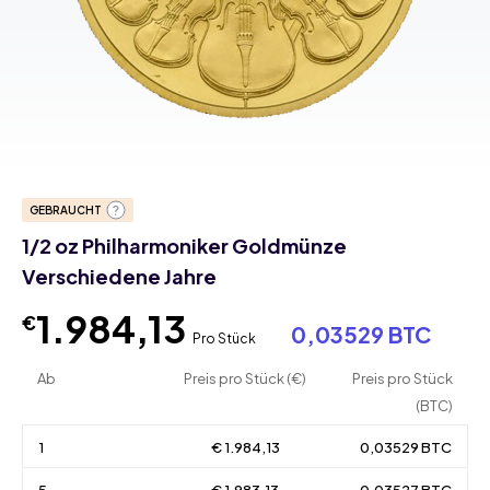
GEBRAUCHT
1/2 oz Philharmoniker Goldmünze
Verschiedene Jahre
1.984,13
€
0,03529 BTC
Pro Stück
Ab
Preis pro Stück (€)
Preis pro Stück
(BTC)
1
€ 1.984,13
0,03529 BTC