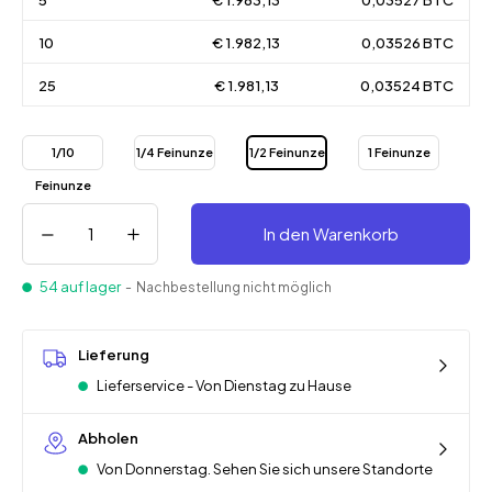
5
€ 1.983,13
0,03527 BTC
10
€ 1.982,13
0,03526 BTC
25
€ 1.981,13
0,03524 BTC
1/10
1/4 Feinunze
1/2 Feinunze
1 Feinunze
Feinunze
In den Warenkorb
54 auf lager
- Nachbestellung nicht möglich
Lieferung
Lieferservice - Von Dienstag zu Hause
Abholen
Von Donnerstag. Sehen Sie sich unsere Standorte