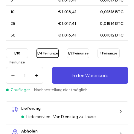
5
€ 1.019,41
0,01817 BTC
10
€ 1.018,41
0,01816 BTC
25
€ 1.017,41
0,01814 BTC
50
€ 1.016,41
0,01812 BTC
1/10
1/4 Feinunze
1/2 Feinunze
1 Feinunze
Feinunze
In den Warenkorb
7 auf lager
- Nachbestellung nicht möglich
Lieferung
Lieferservice - Von Dienstag zu Hause
Abholen