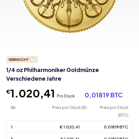
GEBRAUCHT
1/4 oz Philharmoniker Goldmünze
Verschiedene Jahre
1.020,41
€
0,01819 BTC
Pro Stück
Ab
Preis pro Stück (€)
Preis pro Stück
(BTC)
1
€ 1.020,41
0,01819 BTC