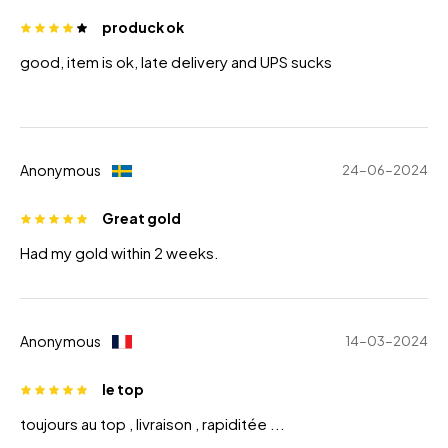
produck ok
good, item is ok, late delivery and UPS sucks
Anonymous
24-06-2024
Great gold
Had my gold within 2 weeks.
Anonymous
14-03-2024
le top
toujours au top , livraison , rapiditée ...