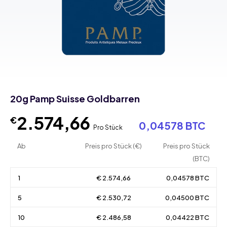
20g Pamp Suisse Goldbarren
2.574,66
€
0,04578 BTC
Pro Stück
Ab
Preis pro Stück (€)
Preis pro Stück
(BTC)
1
€ 2.574,66
0,04578 BTC
5
€ 2.530,72
0,04500 BTC
10
€ 2.486,58
0,04422 BTC