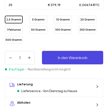
25
€ 379,19
0,00674 BTC
2,5 Gramm
5 Gramm
10 Gramm
20 Gramm
1 Feinunze
50 Gramm
100 Gramm
250 Gramm
500 Gramm
In den Warenkorb
8 auf lager
- Nachbestellung nicht möglich
Lieferung
Lieferservice - Von Dienstag zu Hause
Abholen