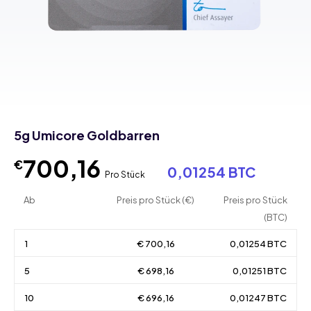
5g Umicore Goldbarren
700,16
€
0,01254 BTC
Pro Stück
Ab
Preis pro Stück (€)
Preis pro Stück
(BTC)
1
€ 700,16
0,01254 BTC
5
€ 698,16
0,01251 BTC
10
€ 696,16
0,01247 BTC