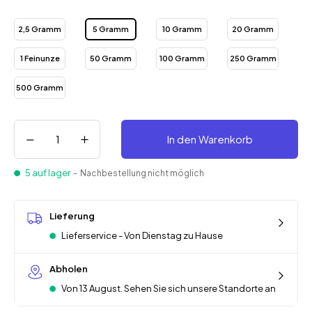
2,5 Gramm
5 Gramm
10 Gramm
20 Gramm
1 Feinunze
50 Gramm
100 Gramm
250 Gramm
500 Gramm
In den Warenkorb
5 auf lager
- Nachbestellung nicht möglich
Lieferung
Lieferservice - Von Dienstag zu Hause
Abholen
Von 13 August. Sehen Sie sich unsere Standorte an