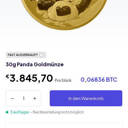
FAST AUSVERKAUFT
30g Panda Goldmünze
3.845,70
€
0,06836 BTC
Pro Stück
In den Warenkorb
3 auf lager
- Nachbestellung nicht möglich