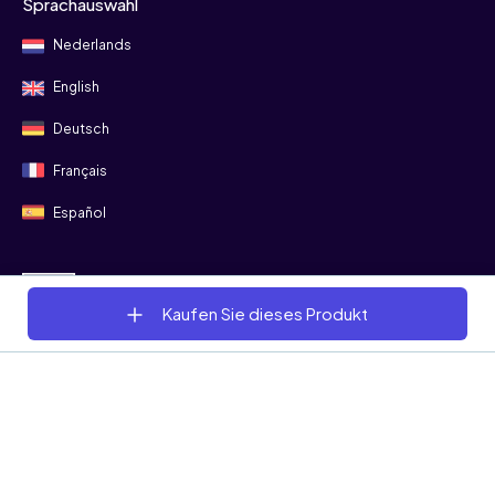
Sprachauswahl
Nederlands
English
Deutsch
Français
Español
Folgen Sie uns
Kaufen Sie dieses Produkt
© 2008 - 2026 Bitgild
Allgemeine Geschäftsbedingungen
Datenschutz
Cookies