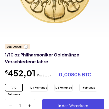
GEBRAUCHT
1/10 oz Philharmoniker Goldmünze
Verschiedene Jahre
452,01
€
0,00805 BTC
Pro Stück
1/10
1/4 Feinunze
1/2 Feinunze
1 Feinunze
Feinunze
In den Warenkorb